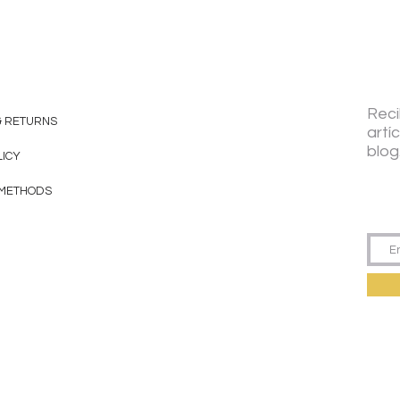
Reci
& RETURNS
artí
blog
LICY
 METHODS