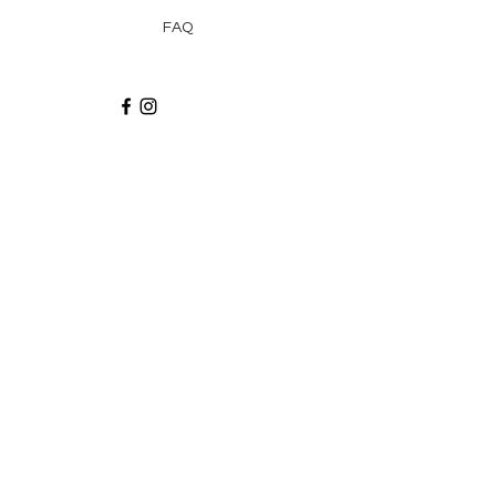
FAQ
Recibe via email recetas, ideas y artículos
suscribiéndote a nuestro blog.
¡Suscríbeme!