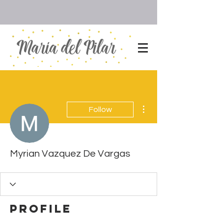
More actions
Follow
Myrian Vazquez De Vargas
Profile