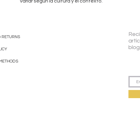
variar según la cultura y el contexto.
Reci
& RETURNS
artí
blog
LICY
 METHODS