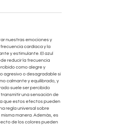
ar nuestras emociones y 
frecuencia cardíaca y la 
nte y estimulante. El azul 
de reducir la frecuencia 
percibido como alegre y 
o agresivo o desagradable si 
mo calmante y equilibrado, y 
rado suele ser percibido 
 transmitir una sensación de 
nta que estos efectos pueden 
na regla universal sobre 
la misma manera. Además, es 
fecto de los colores pueden 