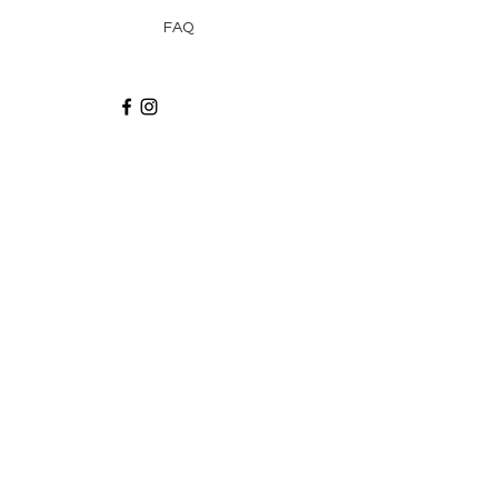
FAQ
Recibe via email recetas, ideas y artículos
suscribiéndote a nuestro blog.
¡Suscríbeme!