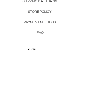
SHIPPING & RETURNS
STORE POLICY
PAYMENT METHODS
FAQ
Recibe via email recetas, ideas y artículos
suscribiéndote a nuestro blog.
¡Suscríbeme!