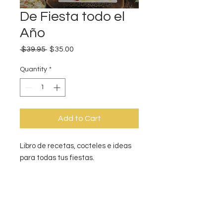
De Fiesta todo el
Año
Regular
Sale
 $39.95 
$35.00
Price
Price
Quantity
*
Add to Cart
Libro de recetas, cocteles e ideas
para todas tus fiestas.