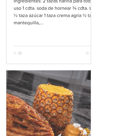
Ingredientes: 2 tazas harina para todo
uso 1 cdta. soda de hornear ¾ cdta. sal 1
½ taza azúcar 1 taza crema agria ½ taza
mantequilla,...