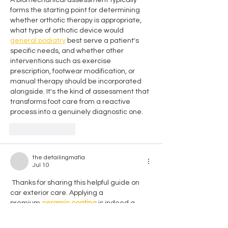
forms the starting point for determining 
whether orthotic therapy is appropriate, 
what type of orthotic device would 
general podiatry
 best serve a patient's 
specific needs, and whether other 
interventions such as exercise 
prescription, footwear modification, or 
manual therapy should be incorporated 
alongside. It's the kind of assessment that 
transforms foot care from a reactive 
process into a genuinely diagnostic one.
Like
Reply
the detailingmafia
Jul 10
 Thanks for sharing this helpful guide on 
car exterior care. Applying a 
premium 
ceramic coating
 is indeed a 
game-changer for gloss and ease of 
washing. The Detailing Mafia team always 