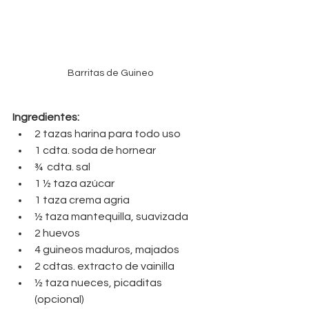
Barritas de Guineo
Ingredientes:
2 tazas harina para todo uso
1 cdta. soda de hornear
¾  cdta. sal 
1 ½ taza azúcar 
1 taza crema agria
½ taza mantequilla, suavizada
2 huevos
4 guineos maduros, majados 
2 cdtas. extracto de vainilla 
½ taza nueces, picaditas 
(opcional)