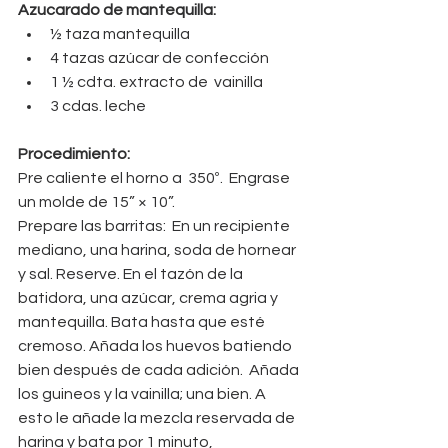
Azucarado de mantequilla:
½ taza mantequilla 
4 tazas azúcar de confección 
1 ½ cdta. extracto de  vainilla 
3 cdas. leche
Procedimiento:
Pre caliente el horno a  350º.  Engrase 
un molde de 15” × 10”.  
Prepare las barritas:  En un recipiente 
mediano, una harina, soda de hornear 
y sal. Reserve. En el tazón de la 
batidora, una azúcar, crema agria y 
mantequilla. Bata hasta que esté 
cremoso. Añada los huevos batiendo 
bien después de cada adición.  Añada 
los guineos y la vainilla; una bien. A 
esto le añade la mezcla reservada de 
harina y bata por 1 minuto, 