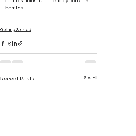
barritas tibias.  Deje enfriar y corte en 
barritas.
Getting Started
See All
Recent Posts