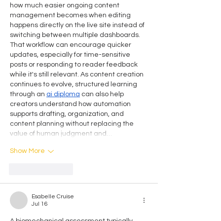
how much easier ongoing content 
management becomes when editing 
happens directly on the live site instead of 
switching between multiple dashboards. 
That workflow can encourage quicker 
updates, especially for time-sensitive 
posts or responding to reader feedback 
while it's still relevant. As content creation 
continues to evolve, structured learning 
through an 
ai diploma
 can also help 
creators understand how automation 
supports drafting, organization, and 
content planning without replacing the 
value of human judgment and…
Show More
Like
Reply
Esabelle Cruise
Jul 16
A biomechanical assessment typically 