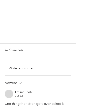
16 Comments
Write a comment...
Jamón glaseado con miel
Newest
Fatima Thahir
Jul 22
One thing that often gets overlooked is 