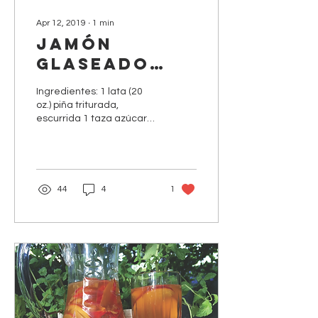
Apr 12, 2019
∙
1
min
Jamón
glaseado
con miel
Ingredientes: 1 lata (20
oz.) piña triturada,
escurrida 1 taza azúcar
negra, presionada 1/4
taza miel ½ cda. mostaza
½ cdta. clavo,...
44
4
1