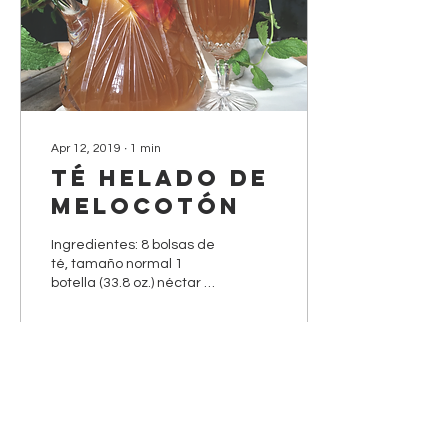
Apr 12, 2019
∙
1
min
Té helado de
melocotón
Ingredientes: 8 bolsas de
té, tamaño normal 1
botella (33.8 oz.) néctar de
melocotón ½ lata (12 oz.)
limonada concentrada,
descongelada ½...
26
1