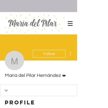
More actions
Follow
Maria del Pilar Hernánd
Admin
Maria del Pilar Hernández
Profile