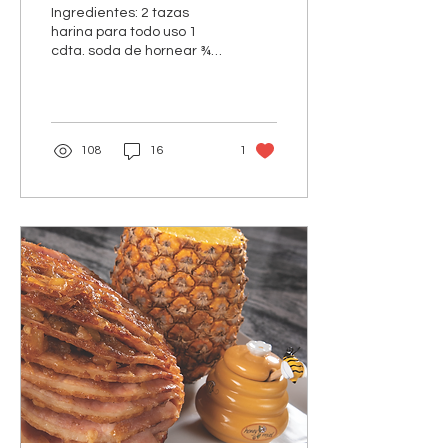
Ingredientes: 2 tazas
harina para todo uso 1
cdta. soda de hornear ¾
cdta. sal 1 ½ taza azúcar
1 taza crema agria ½
taza mantequilla,...
108
16
1