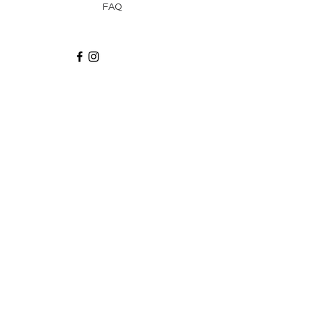
FAQ
Recibe via email recetas, ideas y artículos
suscribiéndote a nuestro blog.
¡Suscríbeme!