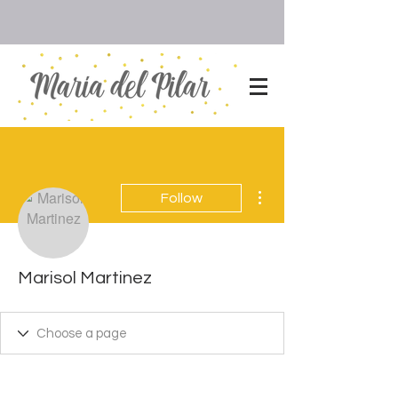
More actions
Follow
Marisol Martinez