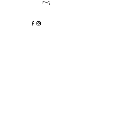
FAQ
Recibe via email recetas, ideas y artículos
suscribiéndote a nuestro blog.
¡Suscríbeme!