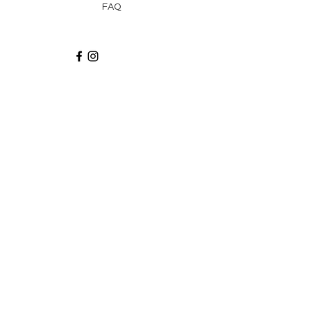
FAQ
Recibe via email recetas, ideas y artículos
suscribiéndote a nuestro blog.
¡Suscríbeme!