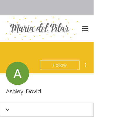
More actions
Follow
Ashley. David.