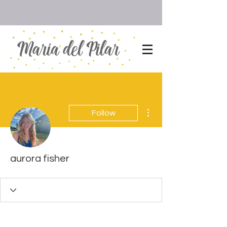
More actions
Follow
aurora fisher