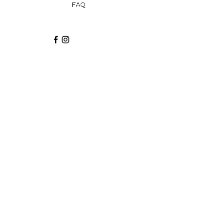
FAQ
Recibe via email recetas, ideas y artículos
suscribiéndote a nuestro blog.
¡Suscríbeme!