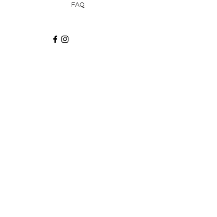
FAQ
Recibe via email recetas, ideas y artículos
suscribiéndote a nuestro blog.
¡Suscríbeme!