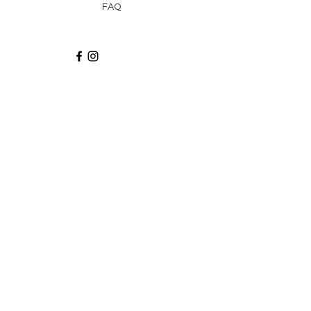
FAQ
Recibe via email recetas, ideas y artículos
suscribiéndote a nuestro blog.
¡Suscríbeme!