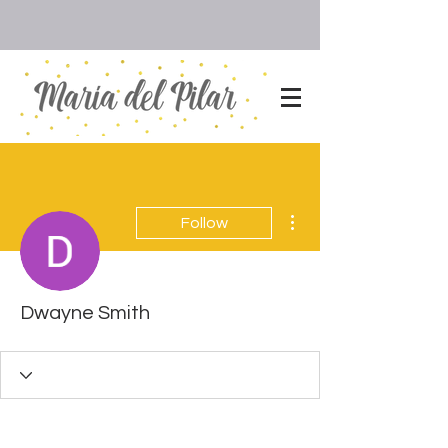
More actions
Follow
Dwayne Smith