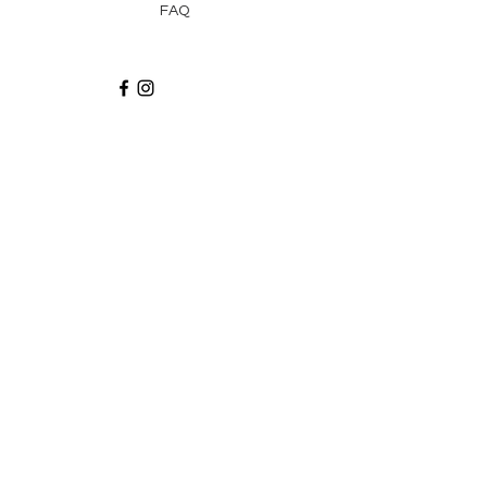
FAQ
Recibe via email recetas, ideas y artículos
suscribiéndote a nuestro blog.
¡Suscríbeme!