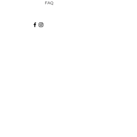
FAQ
Recibe via email recetas, ideas y artículos
suscribiéndote a nuestro blog.
¡Suscríbeme!