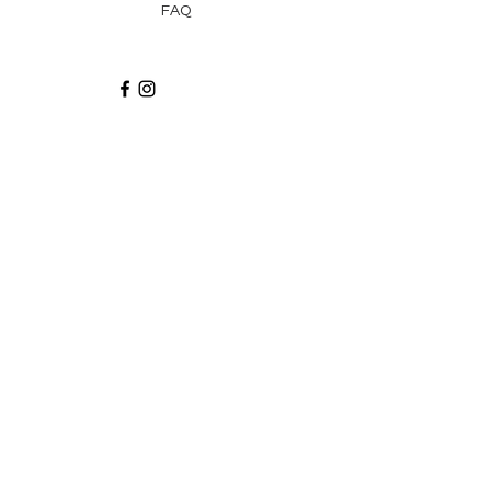
FAQ
Recibe via email recetas, ideas y artículos
suscribiéndote a nuestro blog.
¡Suscríbeme!