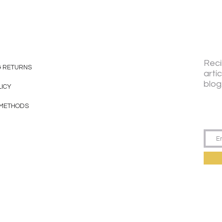
Reci
& RETURNS
artí
blog
LICY
 METHODS