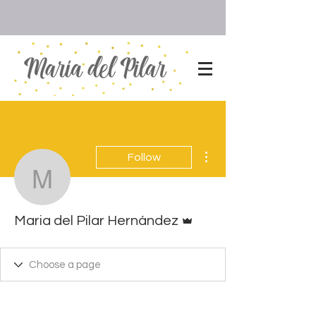
More actions
Follow
Maria del Pilar Hernánd
Admin
Maria del Pilar Hernández