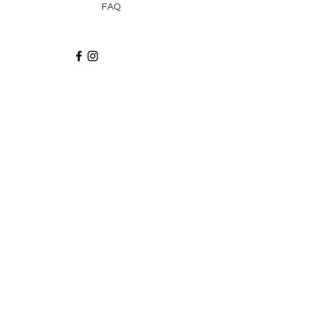
FAQ
Recibe via email recetas, ideas y artículos
suscribiéndote a nuestro blog.
¡Suscríbeme!