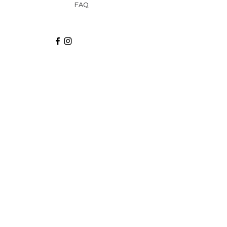
FAQ
Recibe via email recetas, ideas y artículos
suscribiéndote a nuestro blog.
¡Suscríbeme!