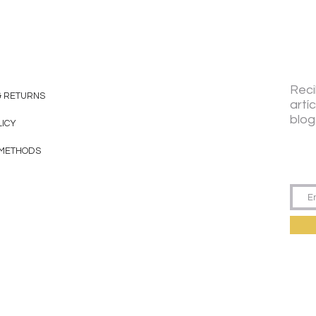
Reci
& RETURNS
artí
blog
LICY
 METHODS