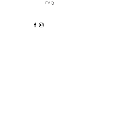
FAQ
Recibe via email recetas, ideas y artículos
suscribiéndote a nuestro blog.
¡Suscríbeme!