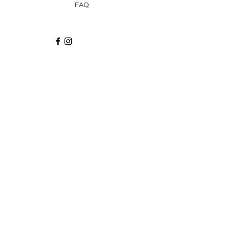
FAQ
Recibe via email recetas, ideas y artículos
suscribiéndote a nuestro blog.
¡Suscríbeme!