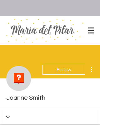
More actions
Follow
Joanne Smith