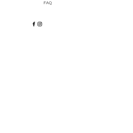
FAQ
Recibe via email recetas, ideas y artículos
suscribiéndote a nuestro blog.
¡Suscríbeme!