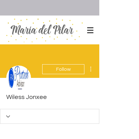
More actions
Follow
Wiless Jonxee