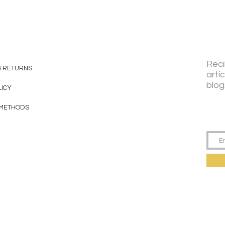
Reci
& RETURNS
artí
blog
LICY
 METHODS