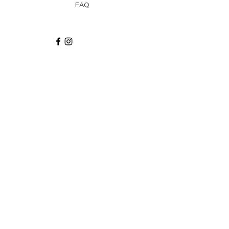
FAQ
Recibe via email recetas, ideas y artículos
suscribiéndote a nuestro blog.
¡Suscríbeme!