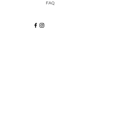
FAQ
Recibe via email recetas, ideas y artículos
suscribiéndote a nuestro blog.
¡Suscríbeme!