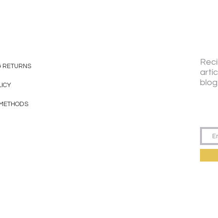
Reci
& RETURNS
artí
blog
LICY
 METHODS