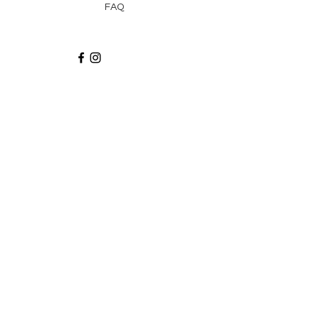
FAQ
Recibe via email recetas, ideas y artículos
suscribiéndote a nuestro blog.
¡Suscríbeme!