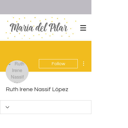
More actions
Follow
Ruth Irene Nassif López